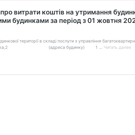
про витрати коштів на утримання будинку
ми будинками за період з 01 жовтня 202
динкової території в складі послуги з управління багатокварти
З
л. В.Симоненка,2 (адреса будинку) 1 …
Читать далее
В
І
Т
Д
«
ж
«
п
в
к
н
у
б