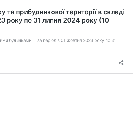
 та прибудинкової території в складі
3 року по 31 липня 2024 року (10
рними будинками за період з 01 жовтня 2023 року по 31
П
Люкс-
итло-1»ПП
Люкс»
ро
итрати
оштів
а
тримання
удинку