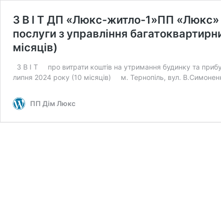
З В І Т ДП «Люкс-житло-1»ПП «Люкс» 
послуги з управління багатоквартирни
місяців)
З В І Т про витрати коштів на утримання будинку та прибу
липня 2024 року (10 місяців) м. Тернопіль, ву
ПП Дім Люкс